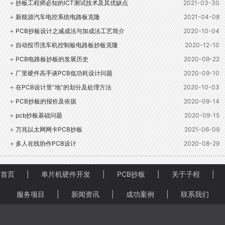
抄板工程师必知的ICT测试技术及其优缺点
2021-03-30
新能源汽车电控系统电路板克隆
2021-04-08
PCB抄板设计之减成法与加成法工艺简介
2020-10-04
自动投币洗车机控制板电路板抄板克隆
2020-12-10
PCB电路板抄板的发展历史
2020-09-22
厂里硬件高手谈PCB低功耗设计问题
2020-09-10
在PCB设计里“地”的划分及处理方法
2020-10-03
PCB抄板的报价及依据
2020-09-14
pcb抄板基础问题
2020-09-15
万兆以太网网卡PCB抄板
2021-06-09
多人在线协作PCB设计
2020-08-29
首页
|
单片机硬件开发
|
PCB抄板
|
关于子程
|
服务项目
|
新闻资讯
|
成功案例
|
联系我们