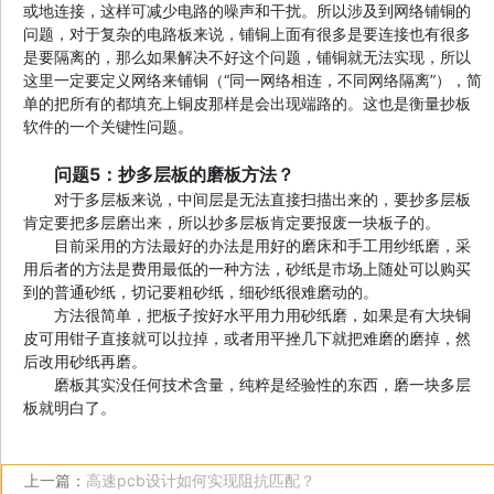
或地连接，这样可减少电路的噪声和干扰。所以涉及到网络铺铜的
问题，对于复杂的电路板来说，铺铜上面有很多是要连接也有很多
是要隔离的，那么如果解决不好这个问题，铺铜就无法实现，所以
这里一定要定义网络来铺铜（“同一网络相连，不同网络隔离”），简
单的把所有的都填充上铜皮那样是会出现端路的。这也是衡量抄板
软件的一个关键性问题。
问题5：抄多层板的磨板方法？
对于多层板来说，中间层是无法直接扫描出来的，要抄多层板
肯定要把多层磨出来，所以抄多层板肯定要报废一块板子的。
目前采用的方法最好的办法是用好的磨床和手工用纱纸磨，采
用后者的方法是费用最低的一种方法，砂纸是市场上随处可以购买
到的普通砂纸，切记要粗砂纸，细砂纸很难磨动的。
方法很简单，把板子按好水平用力用砂纸磨，如果是有大块铜
皮可用钳子直接就可以拉掉，或者用平挫几下就把难磨的磨掉，然
后改用砂纸再磨。
磨板其实没任何技术含量，纯粹是经验性的东西，磨一块多层
板就明白了。
上一篇：
高速pcb设计如何实现阻抗匹配？