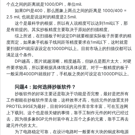
个点之间的距离就是1000/DPI，单位mil.
如果DPI是400，那么图象上两点之间的距离是 1000/400 =
2.5 mil, 也就是说这时的精度是2.5mil.
这个是最科学的根据，所以有人说精度可以达到1mil以下，那
是有前提的。其实抄板精度主要取决于原始的扫描精度。
综上所述，在扫描板子时设定DPI就要根据实际板子所要求的精
度而定，如果象手机板子线间距等精度要求在1mil以下，这时就需
要扫描DPI就应该设定在1000DPI以上。目前市场上的扫描仪都可以
满足这个条件。
DPI越高，图片就越清晰，精度越高，但缺点是图片太大，对硬
件要求较高，所以要根据具体情况具体设置。对于一般精度的板子
一般采用400DPI就很好了，手机板之类的可设定在1000DPI以上。
问题4：如何选择抄板软件？
抄板软件的好坏主要还是取决于功能是否完整，最好是把所有
工作都能在抄板软件里去做，这样效率才高，包括元件的放置支持
PROTEL99SE为最好，目前99SE的元件库非常丰富，可在互连网
上下载到。这个也是很关键的事情，靠手工制作元件的时代已经过
去，因为很多象BGP元件封装中有上百个之多的元素，靠手工再去
建元件代价太大。
为了电路稳定可靠，在设计电路时一般要有大块的铜皮和电源