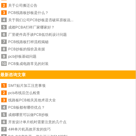
2
关于公司搬迁公告
3
PCB线路板抄板是什么？
4
关于我们公司PCB抄板是否破坏原板说明
5
成都PCBA打样厂家哪家好？
6
厂里硬件高手谈PCB低功耗设计问题
7
PCB线路板打样流程揭秘
8
PCB抄板的报价及依据
9
pcb抄板基础问题
10
PCB集成电路常见的封装
最新咨询文章
1
SMT贴片加工注意事项
2
pcb布线后怎么检查
3
线路板PCB相关其他术语大全
4
PCB板都有哪些优点？
5
成都哪里可以做PCB抄板
6
开发设计单片机时需要注意的几个点
7
4种单片机高效开发的技巧