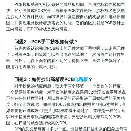
PCB抄板就是将别人做好的成品板扫描，再用抄板软件模拟布
线、尺寸等做成PCB文件，再根据PCB文件做板，抄板故名思义就
是抄别人的设计做板。而PCB设计就是按自己的构思设计电路原理
图，并实现电路设计者所需要的功能。它们的区别就是PCB设计是
正向研发，而PCB抄板是反向研发。
问题2：PCB手工抄板如何做？
首先你得认识完你PCB板上的元件才能下手抄啊，认识完元件
了，对着PCB，用笔就可以画出电路的草图了，然后再弄到软件里
画。另外，元件下面有的看不到的，得拆下来，再焊上去就好了，
能用万用表量的，就不用拆。
问题3：如何抄出高精度PCB
电路板
？
对于抄板的精度问题，取决于两个环节，一个是软件的精度，
一个是原始图象精度，对于软件精度来说采用32位浮点表示可以说
不存在任何精度限制，所以最主要的还是取决于原始扫描的图象精
度，打个比方说吧，如果用100万像素拍出的照片可洗5寸照片，但
如果要把它洗成20寸照片那就根本看不清楚了，道理是一样的，所
以对于精度要求很高的电路板来说，要想抄出精度非常高的PCB
图，在扫描时就要选择较高的DPI。
DPI的意义是每英寸多少个点。也就是说扫描出来的图象上每两