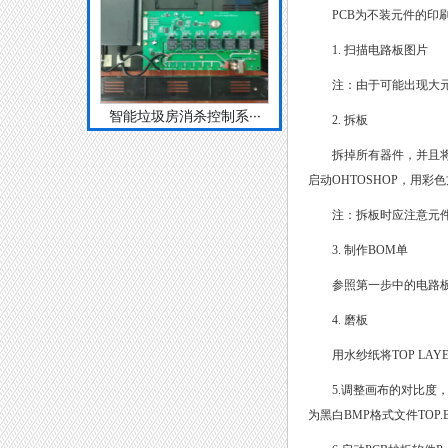
PCB为不装元件的印
1. 扫描电路板图片
注：由于可能出现大
智能垃圾房消杀控制系···
2. 拆板
拆掉所有器件，并且
启动OHTOSHOP，用
注：拆板时应注意元
3. 制作BOM单
参照第一步中的电路板
4. 磨板
用水纱纸将TOP LA
5.调整画布的对比
为黑白BMP格式文件TOP