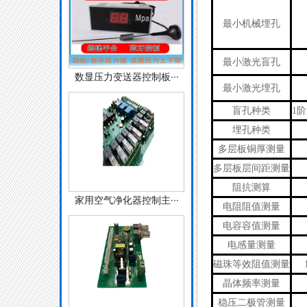
最小机械埋孔
最小激光盲孔
数显压力变送器控制板···
最小激光埋孔
盲孔种类
1
埋孔种类
多层板铜厚测量
多层板层间距测量
阻抗测算
家用空气净化器控制主···
电阻阻值测量
电容容值测量
电感量测量
磁珠等效阻值测量
晶体频率测量
稳压二极管测量