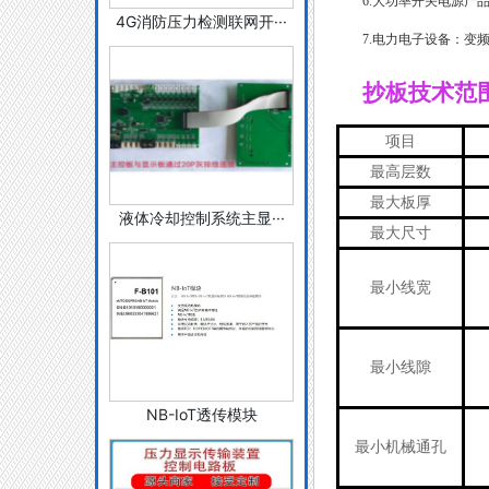
6.大功率开关电源产
4G消防压力检测联网开···
7.电力电子设备：变
抄板技术范
项目
最高层数
最大板厚
液体冷却控制系统主显···
最大尺寸
最小线宽
最小线隙
NB-IoT透传模块
最小机械通孔