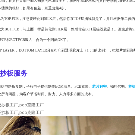
Protel，在文件菜单中调入扫描的PCB板图片，将两个BMP格式的文件分别转为PROTE
步骤做的很好，如果有偏差，则重复第4步。
转化为TOP.PCB，注意要转化到SILK层，然后你在TOP层描线就是了，并且根据第二
转化为BOT.PCB，与上面一样是转化到SILK层，然后你在BOT层描线就是了。画完后将S
OP.PCB和BOT.PCB调入，合为一个图就OK了。
OP LAYER， BOTTOM LAYER分别打印到透明胶片上（1：1的比例），把胶
B抄板服务
包括电路板复制，子程电子提供制作BOM清单、PCB克隆、
芯片解密
、物料代购、
样
决所有问题，为客户节省时间、财力、人力等多方面的成本。