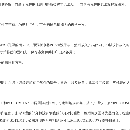
刷电路板，而装了元件的印刷电路板被称为PCBA。下面为有元件的PCB板抄板流程。
元件下还有小的贴片元件，可先扫描后拆掉大的再扫一次。
将PAD孔里的锡去掉。用洗板水将PCB清洗干净，然后放入扫描仪内，扫描仪扫描的
彩色方式将丝印面扫入，保存该文件并打印出来备用；
件的极性和方向。
图片在纸上记录好所有元气件的型号，参数，以及位置，尤其是二极管，三机管的方向
YER 和BOTTOM LAYER两层轻微打磨，打磨到铜膜发亮，放入扫描仪，启动PHOT
度，明暗度，使有铜膜的部分和没有铜膜的部分对比强烈，然后将次图转为黑白色，检
.BMP和BOT.BMP，如果发现图形有问题还可以用PHOTOSHOP进行修补和修正。