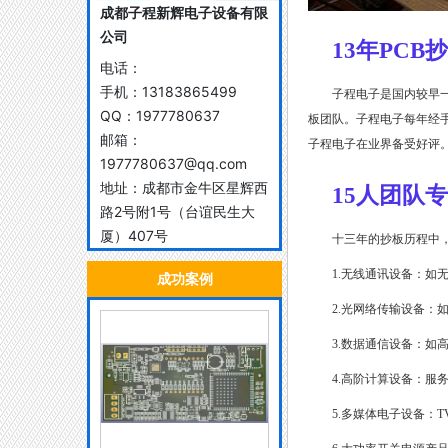
成都子程新辉电子设备有限
公司
1
3
年PCB
电话：
手机：
13183865499
子程电子是国内较早一
QQ：
1977780637
板团队。子程电子每年经
邮箱：
子程电子在业界备受好评
1977780637@qq.com
地址：
成都市金牛区星辉西
1
5
人团队专
路2号附1号（台谊民生大
厦）407号
十三年的抄板历程中，
1.无线通讯设备：如
成功案例
2.光网络传输设备：如
3.数据通信设备：如高
4.高阶计算设备：服
5.多媒体电子设备：TV