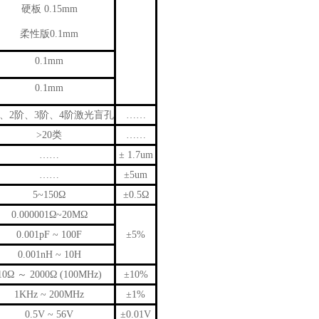
硬板 0.15mm
柔性版0.1mm
0.1mm
0.1mm
阶、2阶、3阶、4阶激光盲孔
……
>20类
……
……
± 1.7um
……
±5um
5~150Ω
±0.5Ω
0.000001Ω~20MΩ
0.001pF ~ 100F
±5%
0.001nH ~ 10H
10Ω ～ 2000Ω (100MHz)
±10%
1KHz ~ 200MHz
±1%
0.5V ~ 56V
±0.01V