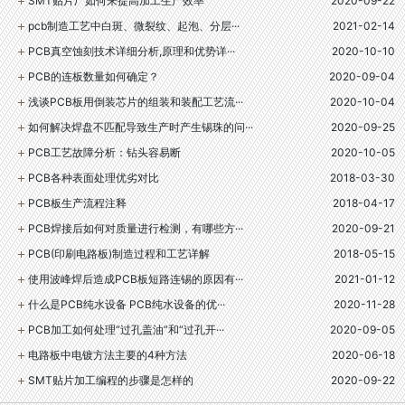
SMT贴片厂如何来提高加工生产效率
2020-09-22
pcb制造工艺中白斑、微裂纹、起泡、分层···
2021-02-14
PCB真空蚀刻技术详细分析,原理和优势详···
2020-10-10
PCB的连板数量如何确定？
2020-09-04
浅谈PCB板用倒装芯片的组装和装配工艺流···
2020-10-04
如何解决焊盘不匹配导致生产时产生锡珠的问···
2020-09-25
PCB工艺故障分析：钻头容易断
2020-10-05
PCB各种表面处理优劣对比
2018-03-30
PCB板生产流程注释
2018-04-17
PCB焊接后如何对质量进行检测，有哪些方···
2020-09-21
PCB(印刷电路板)制造过程和工艺详解
2018-05-15
使用波峰焊后造成PCB板短路连锡的原因有···
2021-01-12
什么是PCB纯水设备 PCB纯水设备的优···
2020-11-28
PCB加工如何处理“过孔盖油”和“过孔开···
2020-09-05
电路板中电镀方法主要的4种方法
2020-06-18
SMT贴片加工编程的步骤是怎样的
2020-09-22