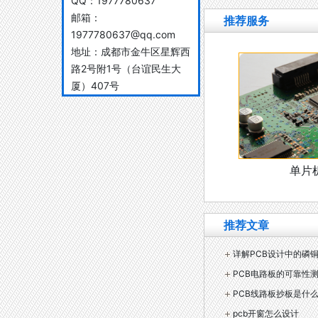
QQ：
1977780637
邮箱：
推荐服务
1977780637@qq.com
地址：
成都市金牛区星辉西
路2号附1号（台谊民生大
厦）407号
单片
推荐文章
详解PCB设计中的磷
PCB电路板的可靠性
PCB线路板抄板是什
pcb开窗怎么设计