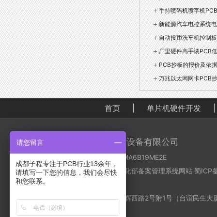
手持喷码机喷字机PCB
新能源汽车电控系统电
自动投币洗车机控制板
厂里硬件高手谈PCB
PCB抄板的报价及依
万兆以太网网卡PCB
首页
|
单片机硬件开发
|
成都子程新辉电子设备有限公司
请您留言
营业执照：91510106MA6B19ME2E
成都子程专注于PCB行业13余年，
备案号码：
工业和信息化部备案管理系统网站 蜀ICP备20
请填写一下您的信息，我们会尽快
和您联系。
号-2
地址：成都市金牛区星辉西路2号附1号（台谊民生大厦