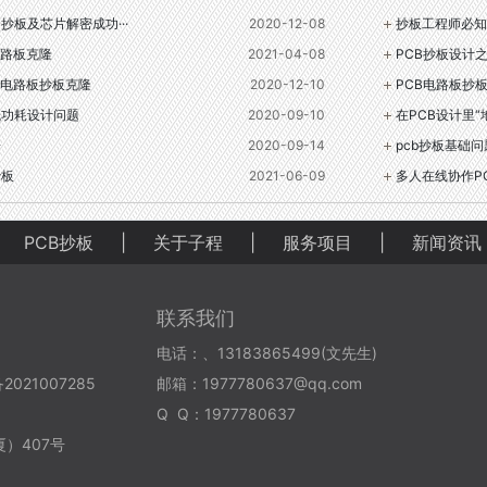
抄板及芯片解密成功···
2020-12-08
抄板工程师必知
路板克隆
2021-04-08
PCB抄板设计
电路板抄板克隆
2020-12-10
PCB电路板抄
低功耗设计问题
2020-09-10
在PCB设计里
据
2020-09-14
pcb抄板基础问
抄板
2021-06-09
多人在线协作P
PCB抄板
|
关于子程
|
服务项目
|
新闻资讯
联系我们
电话：、13183865499(文先生)
21007285
邮箱：1977780637@qq.com
Q Q：1977780637
）407号