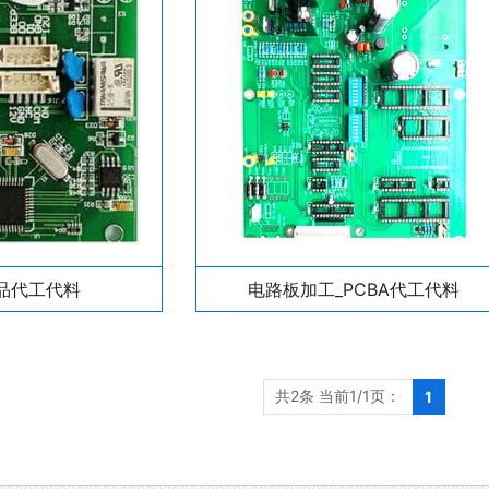
产品代工代料
电路板加工_PCBA代工代料
共2条 当前1/1页：
1