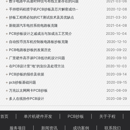
数字电路中高速时钟信号布线主要存在的问题
2021-03-06
手持喷码机喷字机PCB抄板及芯片解密成功···
2020-12-08
抄板工程师必知的ICT测试技术及其优缺点
2021-03-30
新能源汽车电控系统电路板克隆
2021-04-08
PCB抄板设计之减成法与加成法工艺简介
2020-10-04
自动投币洗车机控制板电路板抄板克隆
2020-12-10
PCB电路板抄板的发展历史
2020-09-22
厂里硬件高手谈PCB低功耗设计问题
2020-09-10
在PCB设计里“地”的划分及处理方法
2020-10-03
PCB抄板的报价及依据
2020-09-14
pcb抄板基础问题
2020-09-15
万兆以太网网卡PCB抄板
2021-06-09
多人在线协作PCB设计
2020-08-29
首页
|
单片机硬件开发
|
PCB抄板
|
关于子程
|
服务项目
|
新闻资讯
|
成功案例
|
联系我们