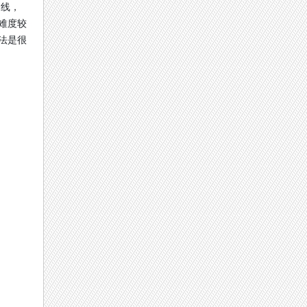
走线，
难度较
法是很