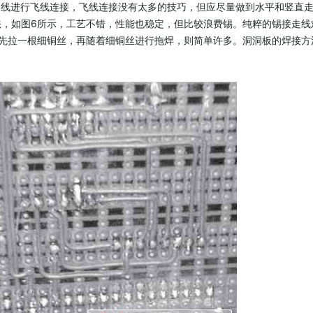
导线进行飞线连接，飞线连接没有太多的技巧，但应尽量做到水平和竖直
法，如图6所示，工艺不错，性能也稳定，但比较浪费锡。纯粹的锡接走线
先拉一根细铜丝，再随着细铜丝进行拖焊，则简单许多。洞洞板的焊接方