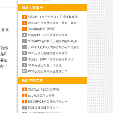
同类文章排行
1
洞洞板”（万用电路板）的选择和焊接使用技巧
2
PCB板中什么是电镀金、硬金、软金、化金、闪金？
3
冰箱电路图和原理图
，扩展
4
线路板PCB相关其他术语大全
5
华为40W超级快充充电头内部结构拆解图
6
八种常见的IC芯片解密方法与原理解析
下简称
7
PCB定位孔有哪些要求及规范
电路和
8
常见的一些PCB电路板故障的原因
需要连
9
51单片机定时器工作原理
就OK
10
PCB线路板最高耐温是多少？
最新咨询文章
1
SMT贴片加工注意事项
2
pcb布线后怎么检查
3
线路板PCB相关其他术语大全
4
PCB板都有哪些优点？