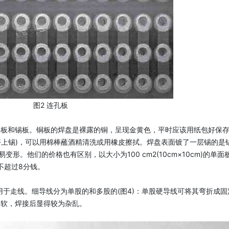
图2 连孔板
铜板和锡板。铜板的焊盘是裸露的铜，呈现金黄色，平时应该用纸包好保
好上锡)，可以用棉棒蘸酒精清洗或用橡皮擦拭。焊盘表面镀了一层锡的是
。他们的价格也有区别，以大小为100 cm2(10cm×10cm)的单面
不超过8分钱。
用于走线。细导线分为单股的和多股的(图4)：单股硬导线可将其弯折成固
柔软，焊接后显得较为杂乱。