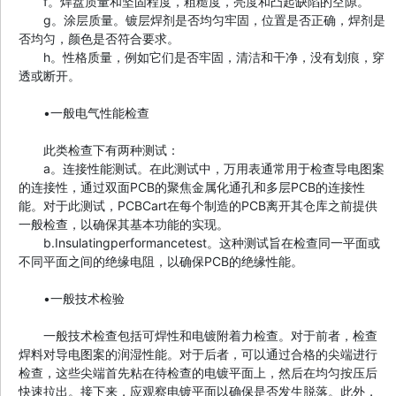
f。焊盘质量和坚固程度，粗糙度，亮度和凸起缺陷的空隙。
g。涂层质量。镀层焊剂是否均匀牢固，位置是否正确，焊剂是
否均匀，颜色是否符合要求。
h。性格质量，例如它们是否牢固，清洁和干净，没有划痕，穿
透或断开。
•一般电气性能检查
此类检查下有两种测试：
a。连接性能测试。在此测试中，万用表通常用于检查导电图案
的连接性，通过双面PCB的聚焦金属化通孔和多层PCB的连接性
能。对于此测试，PCBCart在每个制造的PCB离开其仓库之前提供
一般检查，以确保其基本功能的实现。
b.Insulatingperformancetest。这种测试旨在检查同一平面或
不同平面之间的绝缘电阻，以确保PCB的绝缘性能。
•一般技术检验
一般技术检查包括可焊性和电镀附着力检查。对于前者，检查
焊料对导电图案的润湿性能。对于后者，可以通过合格的尖端进行
检查，这些尖端首先粘在待检查的电镀平面上，然后在均匀按压后
快速拉出。接下来，应观察电镀平面以确保是否发生脱落。此外，