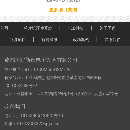
家用中药煎药机控制器
更多项目案例
首页
|
单片机硬件开发
|
PCB抄板
|
关于子程
|
服务项目
|
新闻资讯
|
成功案例
|
联系我们
成都子程新辉电子设备有限公司
营业执照：91510106MA6B19ME2E
备案号码：
工业和信息化部备案管理系统网站 蜀ICP备
2021007285号-2
地址：成都市金牛区星辉西路2号附1号（台谊民生大厦）407号
联系我们
电话：、13183865499(文先生)
邮箱：1977780637@qq.com