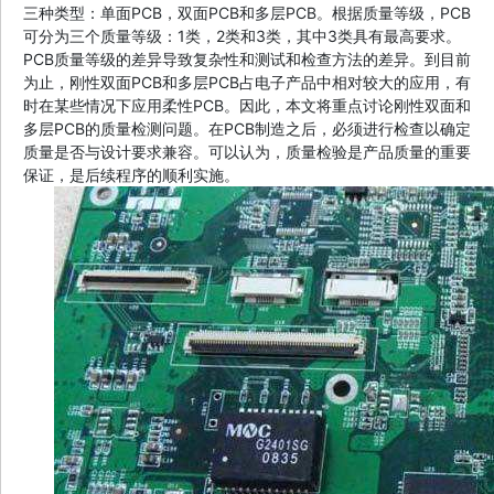
三种类型：单面PCB，双面PCB和多层PCB。根据质量等级，PCB
可分为三个质量等级：1类，2类和3类，其中3类具有最高要求。
PCB质量等级的差异导致复杂性和测试和检查方法的差异。到目前
为止，刚性双面PCB和多层PCB占电子产品中相对较大的应用，有
时在某些情况下应用柔性PCB。因此，本文将重点讨论刚性双面和
多层PCB的质量检测问题。在PCB制造之后，必须进行检查以确定
质量是否与设计要求兼容。可以认为，质量检验是产品质量的重要
保证，是后续程序的顺利实施。