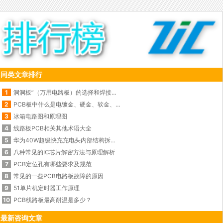
同类文章排行
1
洞洞板”（万用电路板）的选择和焊接使用技巧
2
PCB板中什么是电镀金、硬金、软金、化金、闪金？
3
冰箱电路图和原理图
4
线路板PCB相关其他术语大全
5
华为40W超级快充充电头内部结构拆解图
6
八种常见的IC芯片解密方法与原理解析
7
PCB定位孔有哪些要求及规范
8
常见的一些PCB电路板故障的原因
9
51单片机定时器工作原理
10
PCB线路板最高耐温是多少？
最新咨询文章