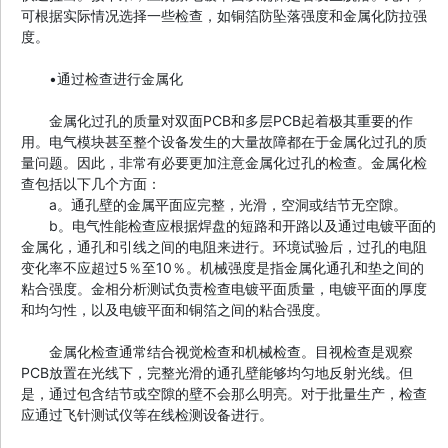
可根据实际情况选择一些检查，如铜箔防坠落强度和金属化防拉强
度。
•通过检查进行金属化
金属化过孔的质量对双面PCB和多层PCB起着极其重要的作
用。电气模块甚至整个设备发生的大量故障都在于金属化过孔的质
量问题。因此，非常有必要更加注意金属化过孔的检查。金属化检
查包括以下几个方面：
a。通孔壁的金属平面应完整，光滑，空洞或结节无空隙。
b。电气性能检查应根据焊盘的短路和开路以及通过电镀平面的
金属化，通孔和引线之间的电阻来进行。环境试验后，过孔的电阻
变化率不应超过5％至10％。机械强度是指金属化通孔和垫之间的
粘合强度。金相分析测试负责检查电镀平面质量，电镀平面的厚度
和均匀性，以及电镀平面和铜箔之间的粘合强度。
金属化检查通常结合视觉检查和机械检查。目视检查是观察
PCB放置在光线下，完整光滑的通孔壁能够均匀地反射光线。但
是，通过包含结节或空隙的壁不会那么明亮。对于批量生产，检查
应通过飞针测试仪等在线检测设备进行。